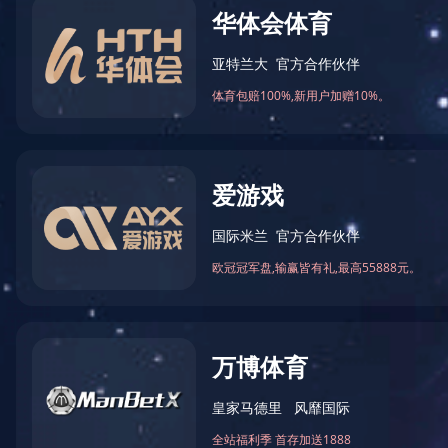
完美(中国)体育官方网站 - 关于我们
隐私保护及免责声明
保护隐私承诺
完美体育网址深知个人隐私的重要性，因
引言