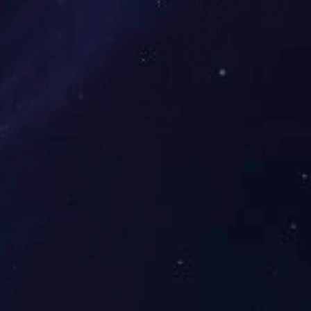
仅通过电子邮件向您发送产品或服务信息，且此类产品或服务与
们允许特定第三方使用您的数据，我们（或此第三方）将通过电
相应选择框内打勾，表明您同意我们（或相关第三方）通过电子
数据。除满足所有适用的数据安全规定外，为确保您的数据在网
术措施来确保数据安全。
图片）出自互联网，无法核实真实出处，其版权属于原作者，所
于传递更多信息之目的，也为更好传播互联网信息。所转文章
益，请联系
完美体育网址
网站管理员（电话0717-6387419）删