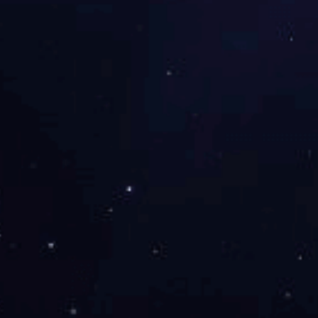
联系我们
如果您对我们的隐私政策有任何疑问、建议或
隐私政策修改
该"隐私保护及免责声明"正式修改于2022
的权利。隐私政策的最新版本将在
完美体育网
公司概
地址：
电话：07