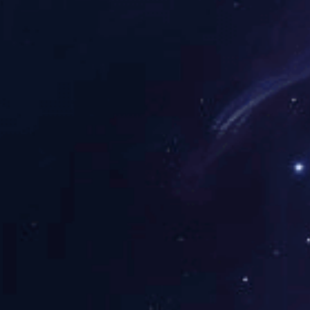
• 隐私政策修改
我们收集到的信息以及收集信息的方
为使您的更准别的了解完美体育网址，同
地了解和满足您的需求。我们收集信息的渠道
• 您本人－如果您自愿为我们提供个人信
• 您的浏览器－当您访问我们的网站以及
• 您在完美体育网址网站上完成的相关咨
• 其他来源。
• 姓名、地址、电话号码。
• 电子邮件地址，传真号码及寻手机号码。