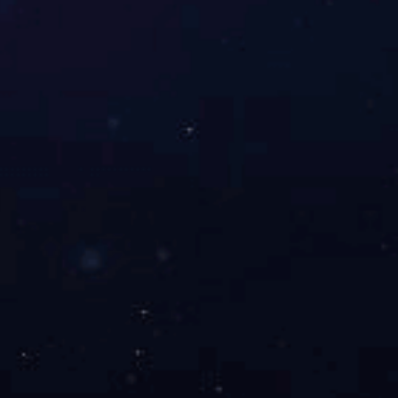
意见，请致电0717-
6387419
与我们联系。
年10月17日16时，相关说明条款也将于
2022年10月17日16时
起
址
网站上公布，同时公布修正日期，以便于您了解隐私政策的最
况
公司业绩
公司动态
政策法规
人力资源
中国(湖北)自贸区宜昌片区发展大道57-6号三峡云计算大厦A栋1
17-6387419 6484030 邮箱：827942357@qq.com