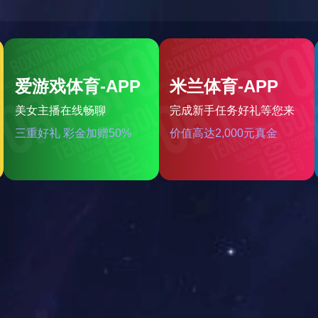
能通过本网站收集到的个人信息方面的政策。使用本网站的用户
定时有效。