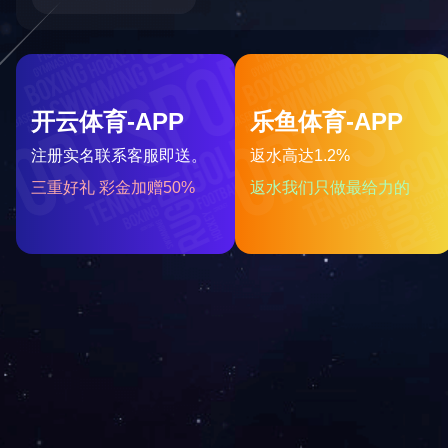
上一篇：
人福药业远安医药园项目
下一篇：
宜昌人福药业远安工业园一期项目
公司概
地址：